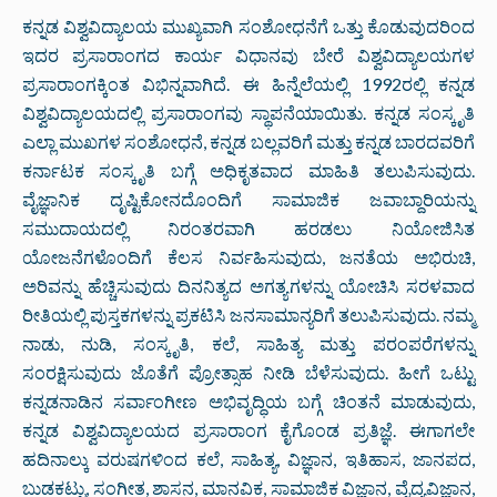
ಕನ್ನಡ ವಿಶ್ವವಿದ್ಯಾಲಯ ಮುಖ್ಯವಾಗಿ ಸಂಶೋಧನೆಗೆ ಒತ್ತು ಕೊಡುವುದರಿಂದ
ಇದರ ಪ್ರಸಾರಾಂಗದ ಕಾರ್ಯ ವಿಧಾನವು ಬೇರೆ ವಿಶ್ವವಿದ್ಯಾಲಯಗಳ
ಪ್ರಸಾರಾಂಗಕ್ಕಿಂತ ವಿಭಿನ್ನವಾಗಿದೆ. ಈ ಹಿನ್ನೆಲೆಯಲ್ಲಿ 1992ರಲ್ಲಿ ಕನ್ನಡ
ವಿಶ್ವವಿದ್ಯಾಲಯದಲ್ಲಿ ಪ್ರಸಾರಾಂಗವು ಸ್ಥಾಪನೆಯಾಯಿತು. ಕನ್ನಡ ಸಂಸ್ಕೃತಿ
ಎಲ್ಲಾ ಮುಖಗಳ ಸಂಶೋಧನೆ, ಕನ್ನಡ ಬಲ್ಲವರಿಗೆ ಮತ್ತು ಕನ್ನಡ ಬಾರದವರಿಗೆ
ಕರ್ನಾಟಕ ಸಂಸ್ಕೃತಿ ಬಗ್ಗೆ ಅಧಿಕೃತವಾದ ಮಾಹಿತಿ ತಲುಪಿಸುವುದು.
ವೈಜ್ಞಾನಿಕ ದೃಷ್ಟಿಕೋನದೊಂದಿಗೆ ಸಾಮಾಜಿಕ ಜವಾಬ್ದಾರಿಯನ್ನು
ಸಮುದಾಯದಲ್ಲಿ ನಿರಂತರವಾಗಿ ಹರಡಲು ನಿಯೋಜಿಸಿತ
ಯೋಜನೆಗಳೊಂದಿಗೆ ಕೆಲಸ ನಿರ್ವಹಿಸುವುದು, ಜನತೆಯ ಅಭಿರುಚಿ,
ಅರಿವನ್ನು ಹೆಚ್ಚಿಸುವುದು ದಿನನಿತ್ಯದ ಅಗತ್ಯಗಳನ್ನು ಯೋಚಿಸಿ ಸರಳವಾದ
ರೀತಿಯಲ್ಲಿ ಪುಸ್ತಕಗಳನ್ನು ಪ್ರಕಟಿಸಿ ಜನಸಾಮಾನ್ಯರಿಗೆ ತಲುಪಿಸುವುದು. ನಮ್ಮ
ನಾಡು, ನುಡಿ, ಸಂಸ್ಕೃತಿ, ಕಲೆ, ಸಾಹಿತ್ಯ ಮತ್ತು ಪರಂಪರೆಗಳನ್ನು
ಸಂರಕ್ಷಿಸುವುದು ಜೊತೆಗೆ ಪ್ರೋತ್ಸಾಹ ನೀಡಿ ಬೆಳೆಸುವುದು. ಹೀಗೆ ಒಟ್ಟು
ಕನ್ನಡನಾಡಿನ ಸರ್ವಾಂಗೀಣ ಅಭಿವೃದ್ಧಿಯ ಬಗ್ಗೆ ಚಿಂತನೆ ಮಾಡುವುದು,
ಕನ್ನಡ ವಿಶ್ವವಿದ್ಯಾಲಯದ ಪ್ರಸಾರಾಂಗ ಕೈಗೊಂಡ ಪ್ರತಿಜ್ಞೆ. ಈಗಾಗಲೇ
ಹದಿನಾಲ್ಕು ವರುಷಗಳಿಂದ ಕಲೆ, ಸಾಹಿತ್ಯ, ವಿಜ್ಞಾನ, ಇತಿಹಾಸ, ಜಾನಪದ,
ಬುಡಕಟ್ಟು, ಸಂಗೀತ, ಶಾಸನ, ಮಾನವಿಕ, ಸಾಮಾಜಿಕ ವಿಜ್ಞಾನ, ವೈದ್ಯವಿಜ್ಞಾನ,